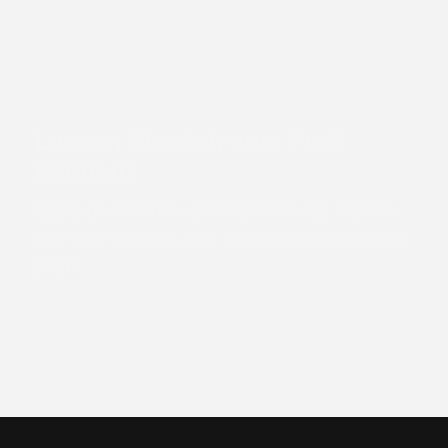
Lassen Sie sich vom Profi
beraten!
Egal, ob Neubau oder Sanierung, lassen
Sie sich beraten und kontaktieren Sie uns
jetzt!