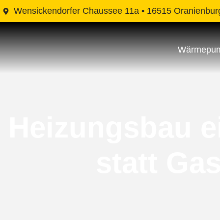
Wensickendorfer Chaussee 11a • 16515 Oranienbur
Wärmepu
Heizungsbau e
statt Ga