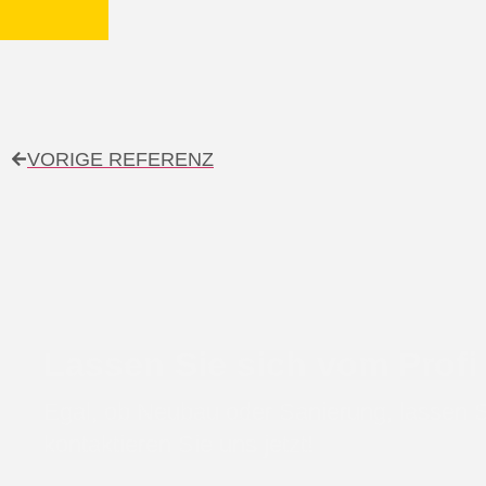
VORIGE REFERENZ
Lassen Sie sich vom Profi
Egal, ob Neubau oder Sanierung, lassen S
kontaktieren Sie uns jetzt!