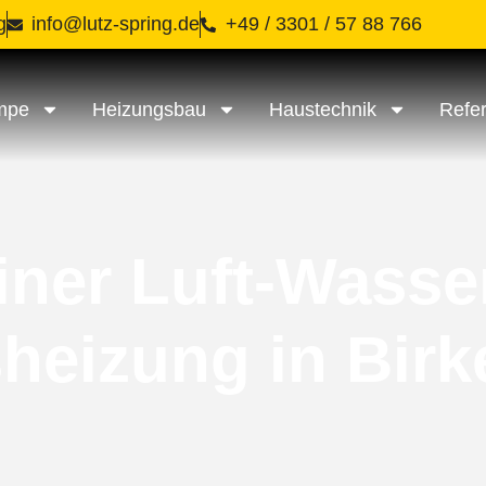
g
info@lutz-spring.de
+49 / 3301 / 57 88 766
mpe
Heizungsbau
Haustechnik
Refe
iner Luft-Was
sheizung in Bir