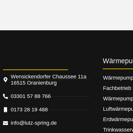
Wärmep
Wensickendorfer Chaussee 11a
Wärmepum
16515 Oranienburg
Fachbetrie
03301 57 88 766
Wärmepump
Luftwärmep
0173 28 19 488
Erdwärmep
info@lutz-spring.de
Trinkwasse