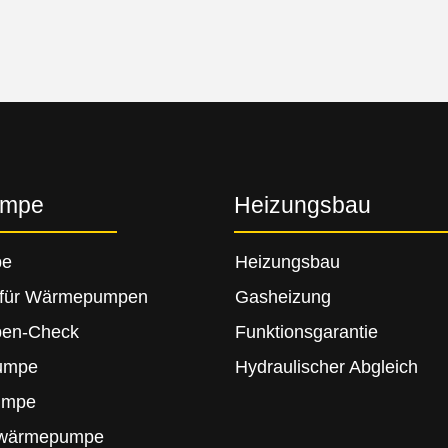
umpe
Heizungsbau
pe
Heizungsbau
b für Wärmepumpen
Gasheizung
en-Check
Funktionsgarantie
umpe
Hydraulischer Abgleich
umpe
rwärmepumpe